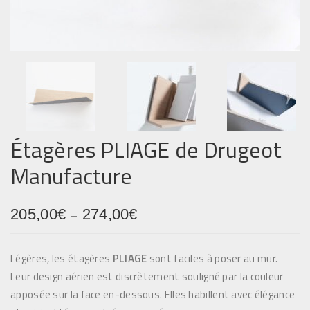
Étagères PLIAGE de Drugeot
Manufacture
205,00
€
274,00
€
P
–
l
a
Légères, les étagères
PLIAGE
sont faciles à poser au mur.
g
Leur design aérien est discrètement souligné par la couleur
e
apposée sur la face en-dessous. Elles habillent avec élégance
d