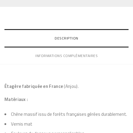
n
t
liste
i
t
d’envie
é
DESCRIPTION
d
s
e
INFORMATIONS COMPLÉMENTAIRES
É
t
a
g
Étagère
fabriquée en France
(Anjou).
è
Matériaux :
r
e
Chêne massif issu de forêts françaises gérées durablement.
s
Vernis mat
P