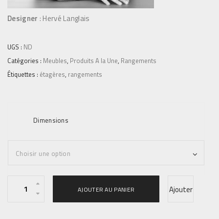
4
,
Designer
: Hervé Langlais
0
0
UGS :
ND
€
Catégories :
Meubles
,
Produits A la Une
,
Rangements
Étiquettes :
étagères
,
rangements
Dimensions
q
Ajouter
AJOUTER AU PANIER
u
a
à la