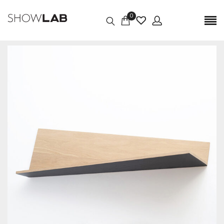
0
Poids
1,8 kg
Dimensions
29 × 40 × 29 cm
Dimensions
L 100 x l 28 x H 30 cm, L 40 x l 29 x H 29 cm, L 50 x l 27 x H24 cm, L
80 x l 23 x H 26 cm