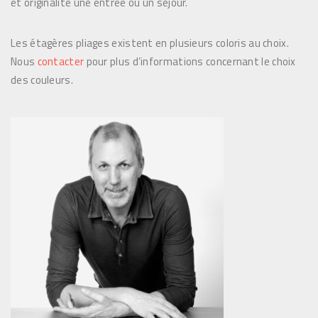
et originalité une entrée ou un séjour.
e
p
Les étagères pliages existent en plusieurs coloris au choix.
r
Nous
contacter
pour plus d’informations concernant le choix
i
des couleurs.
x
:
2
0
5
,
0
0
€
à
2
7