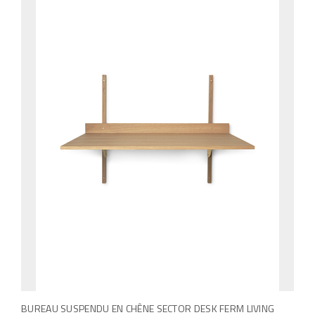
o
p
t
i
o
n
s
p
e
u
v
e
n
t
ê
t
BUREAU SUSPENDU EN CHÊNE SECTOR DESK FERM LIVING