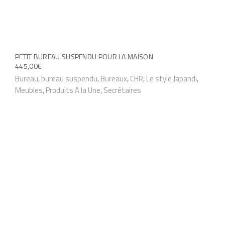
v
a
r
i
PETIT BUREAU SUSPENDU POUR LA MAISON
a
445,00
€
C
Bureau
,
bureau suspendu
,
Bureaux
,
CHR
,
Le style Japandi
,
t
Meubles
,
Produits A la Une
,
Secrétaires
e
i
p
o
r
n
o
s
d
.
u
L
i
e
t
s
a
o
p
p