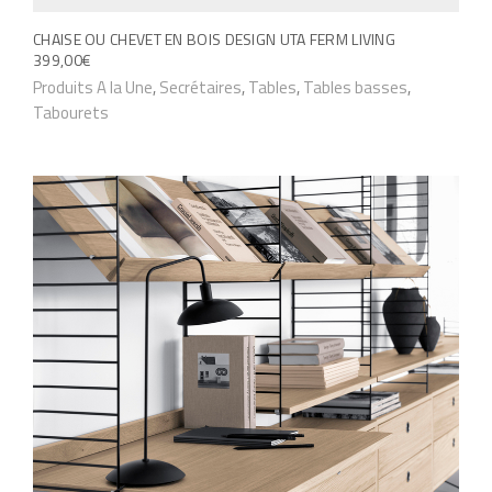
ê
o
t
CHAISE OU CHEVET EN BOIS DESIGN UTA FERM LIVING
n
399,00
€
r
s
Produits A la Une
,
Secrétaires
,
Tables
,
Tables basses
,
e
.
Tabourets
c
L
h
e
o
s
i
o
s
p
i
t
e
i
s
o
s
n
u
s
r
p
l
e