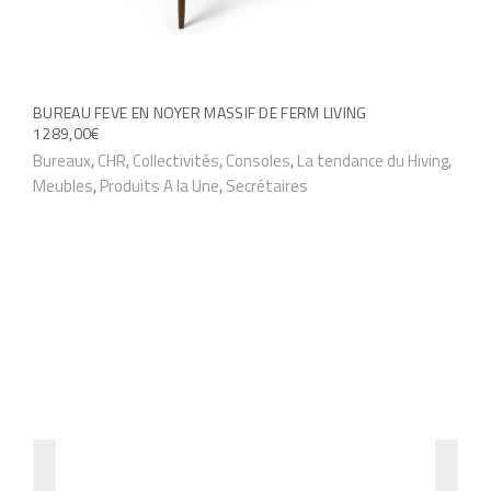
r
s
v
a
BUREAU FEVE EN NOYER MASSIF DE FERM LIVING
r
1289,00
€
Bureaux
,
CHR
,
Collectivités
,
Consoles
,
La tendance du Hiving
,
i
Meubles
,
Produits A la Une
,
Secrétaires
a
t
i
o
n
s
.
L
e
s