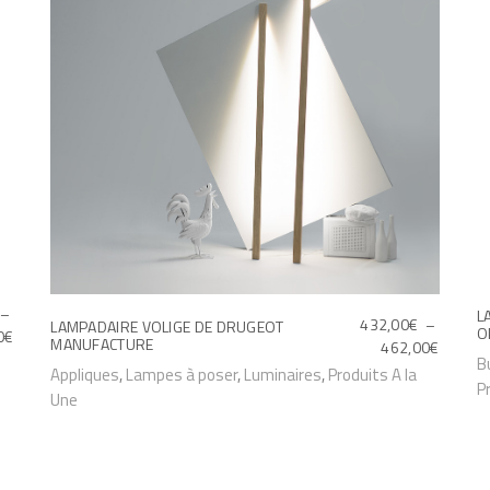
–
L
432,00
€
–
LAMPADAIRE VOLIGE DE DRUGEOT
O
P
0
€
MANUFACTURE
P
462,00
€
L
C
B
L
C
Appliques
,
Lampes à poser
,
Luminaires
,
Produits A la
A
P
e
A
Une
e
G
G
p
E
p
E
D
r
D
r
E
o
E