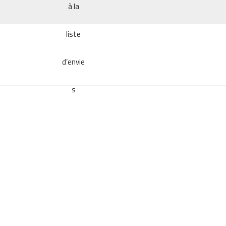
à la
liste
d’envie
s