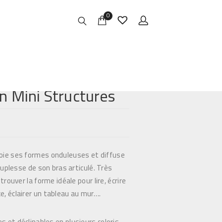
0
n Mini Structures
oie ses formes onduleuses et diffuse
souplesse de son bras articulé. Très
trouver la forme idéale pour lire, écrire
e, éclairer un tableau au mur….
 et déclinables en plusieurs coloris.