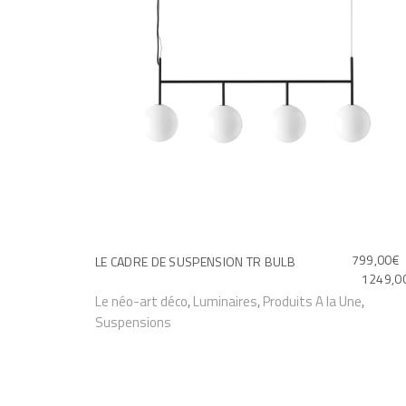
799,00
€
LE CADRE DE SUSPENSION TR BULB
1249,0
C
Le néo-art déco
,
Luminaires
,
Produits A la Une
,
Suspensions
e
p
r
o