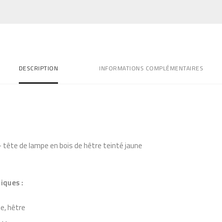
n
t
i
t
DESCRIPTION
INFORMATIONS COMPLÉMENTAIRES
é
d
e
L
a
m
 tête de lampe en bois de hêtre teinté jaune
p
e
S
iques :
7
e, hêtre
O
r