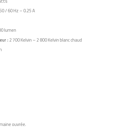
atts
i
50 / 60 Hz – 0.25 A
g
i
00 lumen
n
eur :
2 700 Kelvin – 2 800 Kelvin blanc chaud
M
h
i
n
i
S
t
r
u
c
t
emaine ouvrée.
u
r