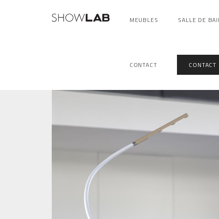
MEUBLES
SALLE DE BAI
Poids
1,37 kg
CONTACT
CONTACT
structure blanche tête en hêtre laqué
Couleur
blanche tête en hêtre teinte noyer, 
hêtre jaune