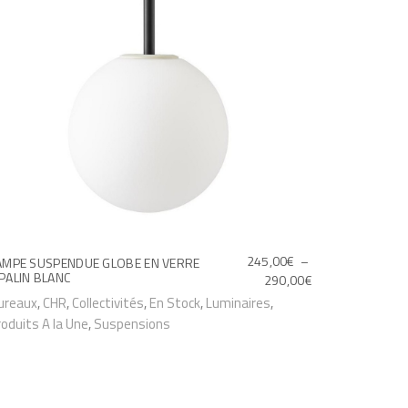
245,00
€
–
AMPE SUSPENDUE GLOBE EN VERRE
PALIN BLANC
P
290,00
€
L
ureaux
,
CHR
,
Collectivités
,
En Stock
,
Luminaires
,
A
roduits A la Une
,
Suspensions
G
E
D
E