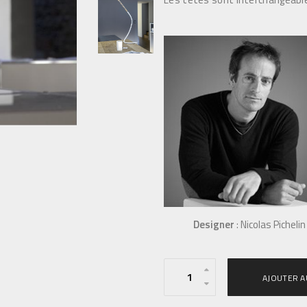
Designer
: Nicolas Pichelin
q
AJOUTER A
u
a