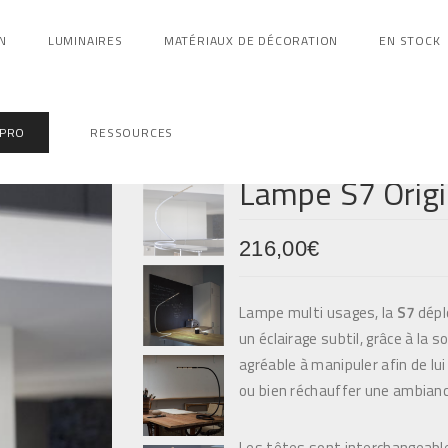
N
LUMINAIRES
MATÉRIAUX DE DÉCORATION
EN STOCK
 PRO
RESSOURCES
e noir, structure blanche tête en hêtre naturel, structure
Lampe S7 Origi
structure blanche tête rouge, structure blanche, tête en
216,00
€
Lampe multi usages, la
S7
dépl
un éclairage subtil, grâce à la 
agréable à manipuler afin de lui 
ou bien réchauffer une ambianc
Les têtes sont interchangeables