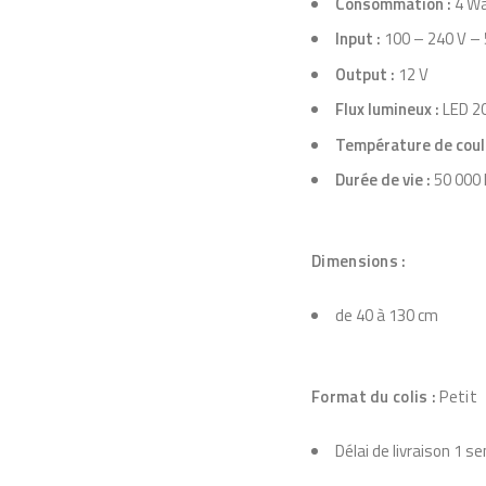
Consommation :
4 W
Input :
100 – 240 V – 
Output :
12 V
Flux lumineux :
LED 2
Température de coul
Durée de vie :
50 000 
Dimensions :
de 40 à 130 cm
Format du colis :
Petit
Délai de livraison 1 s