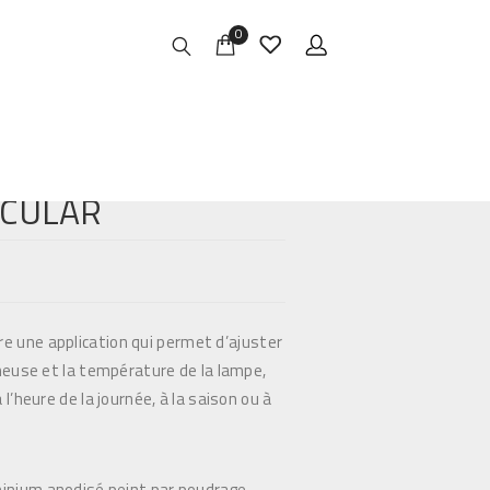
0
RCULAR
re une application qui permet d’ajuster
ineuse et la température de la lampe,
 l’heure de la journée, à la saison ou à
inium anodisé peint par poudrage