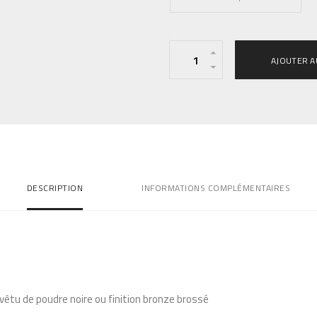
0
€
.
q
AJOUTER A
u
a
n
t
i
t
DESCRIPTION
INFORMATIONS COMPLÉMENTAIRES
é
d
e
S
u
s
êtu de poudre noire ou finition bronze brossé
p