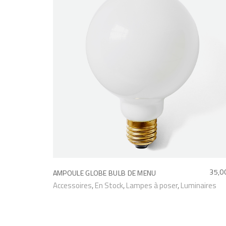
L
35,0
AMPOULE GLOBE BULB DE MENU
E
Accessoires
,
En Stock
,
Lampes à poser
,
Luminaires
P
R
I
X