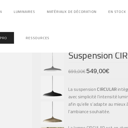
N
LUMINAIRES
MATÉRIAUX DE DÉCORATION
EN STOCK
 PRO
RESSOURCES
Suspension CI
L
549,00
€
L
699,00
€
e
e
p
p
La suspension
CIRCULAR
intèg
r
r
avec simplicité l’intensité lum
i
i
afin qu’elle s’adapte au mieux à
x
x
l’ambiance souhaitée.
i
a
n
c
La lampe CIRCULAR est en alum