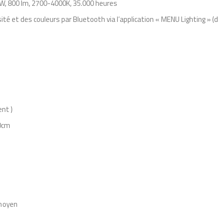
2W, 800 lm, 2700-4000K, 35.000 heures
e
ité et des couleurs par Bluetooth via l’application « MENU Lighting » (
n
s
i
o
n
C
I
ent )
R
00cm
C
U
L
A
R
 moyen