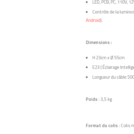
LED, PCB, PC, 110V, 1
Contrôle de la luminos
Android
).
Dimensions :
H 23cm x Ø 55cm
E23 ( Éclairage Intellig
Longueur du câble 5
Poids
: 3,5 kg
Format du colis
: Colis