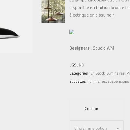
i
t
disponible en finition bronze b
t
u
électrique en tissu noir.
i
e
a
l
l
e
é
s
t
t
Designers
: Studio WM
a
i
:
UGS :
ND
t
5
Catégories :
En Stock
,
Luminaires
,
Pr
4
Étiquettes :
luminaires
,
suspensions
:
9
6
,
9
0
9
0
Couleur
,
€
0
.