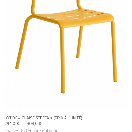
T
E
C
C
A
2
LOT DE 4 CHAISE STECCA 1 (PRIX À L’UNITÉ)
P
294,00
€
–
308,00
€
L
C
Chaises
,
Extérieur / outdoor