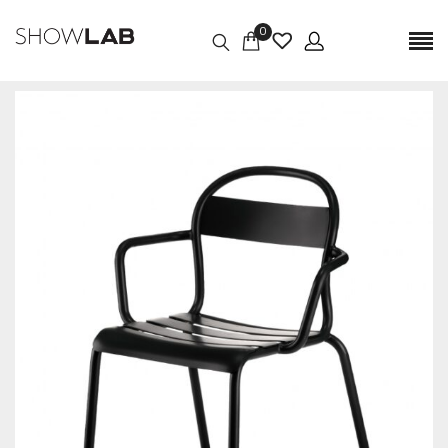
0
Couleur
bleu clair, bleu foncé, gris foncé, aubergine, Blanc, moutarde, Noir,
vert foncé