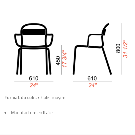
n
o
i
r
e
s
d
'
e
x
t
Format du colis :
Colis moyen
é
r
Manufacturé en Italie
i
e
u