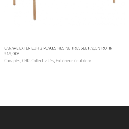
o
p
t
i
o
n
CANAPÉ EXTÉRIEUR 2 PLACES RÉSINE TRESSÉE FAÇON ROTIN
949,00
€
s
Canapés
,
CHR
,
Collectivités
,
Extérieur / outdoor
p
e
u
v
e
n
t
ê
t