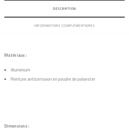
d’envie
é
DESCRIPTION
d
s
e
INFORMATIONS COMPLÉMENTAIRES
L
o
t
d
Matériaux :
e
Aluminium
2
c
Peinture anticorrosion en poudre de polyester
h
a
i
s
e
Dimensions :
s