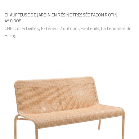
8
r
,
0
CHAUFFEUSE DE JARDIN EN RÉSINE TRESSÉE FAÇON ROTIN
s
450,00
€
0
v
€
CHR
,
Collectivités
,
Extérieur / outdoor
,
Fauteuils
,
La tendance du
a
Hiving
r
i
a
t
i
o
n
s
.
L
e
s