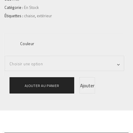
Catégorie :
En Stock
Étiquettes :
chaise
,
extérieur
Couleur
q
Ajouter
AJOUTER AU PANIER
u
a
à la
n
t
liste
i
t