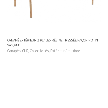
r
s
s
p
v
e
a
u
r
v
i
e
CANAPÉ EXTÉRIEUR 2 PLACES RÉSINE TRESSÉE FAÇON ROTIN
a
n
949,00
€
t
t
Canapés
,
CHR
,
Collectivités
,
Extérieur / outdoor
i
ê
o
t
n
r
s
e
.
c
L
h
e
o
s
i