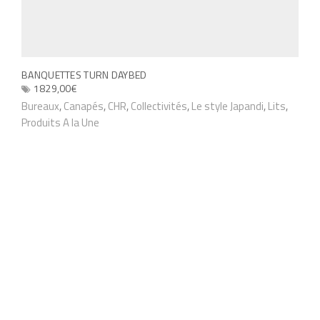
BANQUETTES TURN DAYBED
1829,00
€
C
Bureaux
,
Canapés
,
CHR
,
Collectivités
,
Le style Japandi
,
Lits
,
Produits A la Une
e
p
r
o
d
u
i
t
a
p