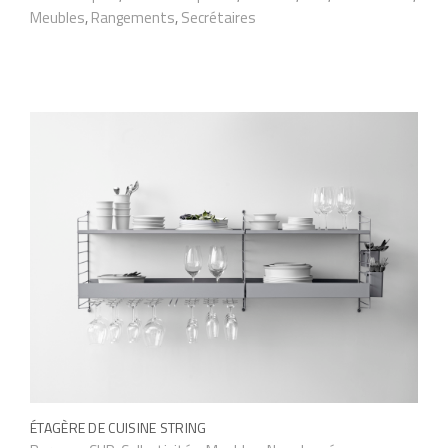
.
Meubles
,
Rangements
,
Secrétaires
L
e
s
o
p
t
i
o
n
s
p
e
u
v
ÉTAGÈRE DE CUISINE STRING
e