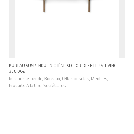
e
v
d
e
u
n
p
t
r
ê
o
t
d
r
u
BUREAU SUSPENDU EN CHÊNE SECTOR DESK FERM LIVING
e
338,00
€
i
c
C
bureau suspendu
,
Bureaux
,
CHR
,
Consoles
,
Meubles
,
t
h
Produits A la Une
,
Secrétaires
e
o
p
i
r
s
o
i
d
e
u
s