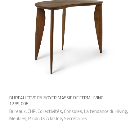
s
t
l
u
i
u
r
o
s
l
n
i
a
s
e
p
p
u
a
e
r
g
u
s
e
v
v
d
e
a
u
n
r
p
BUREAU FEVE EN NOYER MASSIF DE FERM LIVING
t
1289,00
€
i
r
ê
Bureaux
,
CHR
,
Collectivités
,
Consoles
,
La tendance du Hiving
,
a
o
t
Meubles
,
Produits A la Une
,
Secrétaires
t
d
r
i
u
e
o