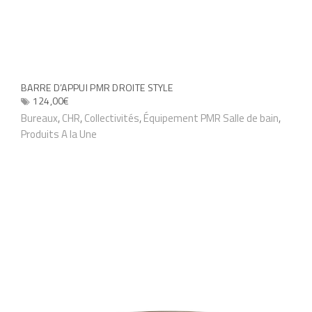
v
v
e
a
n
r
t
i
ê
BARRE D’APPUI PMR DROITE STYLE
a
124,00
€
t
t
C
Bureaux
,
CHR
,
Collectivités
,
Équipement PMR Salle de bain
,
r
i
Produits A la Une
e
e
o
p
c
n
r
h
s
o
o
.
d
i
L
u
s
e
i
i
s
t
e
o
a
s
p
p