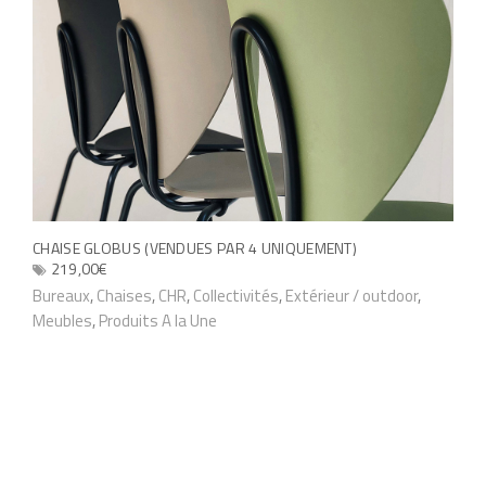
s
e
u
u
r
r
l
s
a
v
p
a
a
r
g
i
e
CHAISE GLOBUS (VENDUES PAR 4 UNIQUEMENT)
a
219,00
€
d
t
C
Bureaux
,
Chaises
,
CHR
,
Collectivités
,
Extérieur / outdoor
,
u
i
Meubles
,
Produits A la Une
e
p
o
p
r
n
r
o
s
o
d
.
d
u
L
u