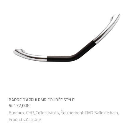
l
u
s
i
e
u
r
s
v
a
r
i
BARRE D’APPUI PMR COUDÉE STYLE
a
132,00
€
t
C
Bureaux
,
CHR
,
Collectivités
,
Équipement PMR Salle de bain
,
i
Produits A la Une
e
o
p