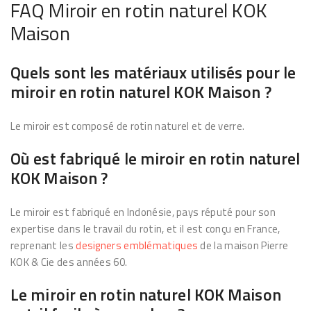
e
FAQ Miroir en rotin naturel KOK
l
Maison
K
O
Quels sont les matériaux utilisés pour le
K
miroir en rotin naturel KOK Maison ?
M
a
Le miroir est composé de rotin naturel et de verre.
i
Où est fabriqué le miroir en rotin naturel
s
KOK Maison ?
o
n
Le miroir est fabriqué en Indonésie, pays réputé pour son
expertise dans le travail du rotin, et il est conçu en France,
reprenant les
designers emblématiques
de la maison Pierre
KOK & Cie des années 60.
Le miroir en rotin naturel KOK Maison