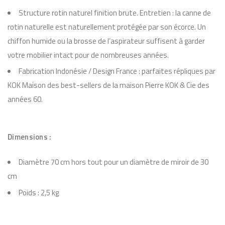
r
Structure rotin naturel finition brute. Entretien : la canne de
o
rotin naturelle est naturellement protégée par son écorce. Un
i
chiffon humide ou la brosse de l’aspirateur suffisent à garder
r
votre mobilier intact pour de nombreuses années.
e
Fabrication Indonésie / Design France : parfaites répliques par
n
KOK Maison des best-sellers de la maison Pierre KOK & Cie des
r
années 60.
o
t
i
Dimensions :
n
n
Diamètre 70 cm hors tout pour un diamètre de miroir de 30
a
cm
t
Poids : 2,5 kg
u
r