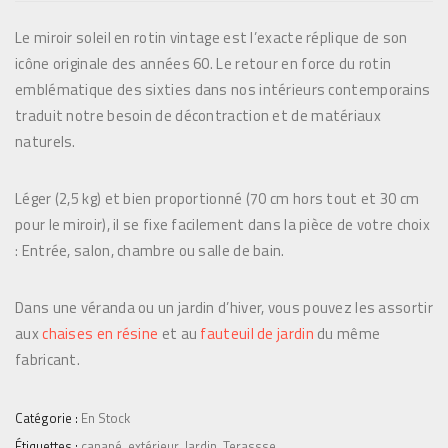
p
p
Le miroir soleil en rotin vintage est l’exacte réplique de son
r
r
icône originale des années 60. Le retour en force du rotin
i
i
emblématique des sixties dans nos intérieurs contemporains
x
x
traduit notre besoin de décontraction et de matériaux
i
a
naturels.
n
c
i
t
Léger (2,5 kg) et bien proportionné (70 cm hors tout et 30 cm
t
u
pour le miroir), il se fixe facilement dans la pièce de votre choix
i
e
: Entrée, salon, chambre ou salle de bain.
a
l
l
e
Dans une véranda ou un jardin d’hiver, vous pouvez les assortir
é
s
aux
chaises en résine
et au
fauteuil de jardin
du même
t
t
fabricant.
a
i
:
t
6
Catégorie :
En Stock
9
Étiquettes :
canapé
,
extérieur
,
Jardin
,
Terassse