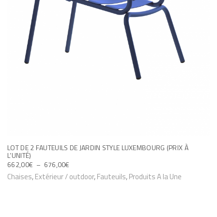
LOT DE 2 FAUTEUILS DE JARDIN STYLE LUXEMBOURG (PRIX À
L’UNITÉ)
P
662,00
€
–
676,00
€
L
C
Chaises
,
Extérieur / outdoor
,
Fauteuils
,
Produits A la Une
A
e
G
p
E
D
r