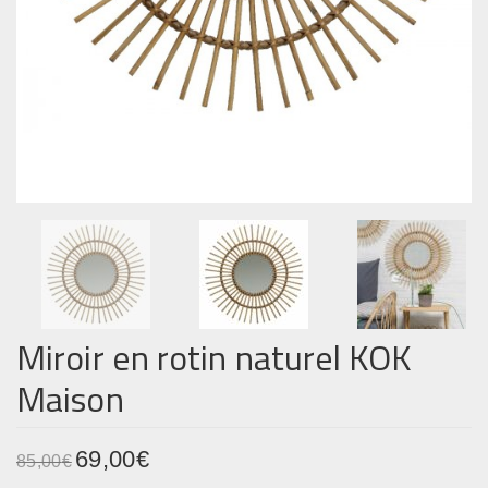
Miroir en rotin naturel KOK
Maison
L
69,00
€
L
85,00
€
e
e