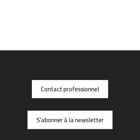
o
d
u
i
t
a
p
l
u
s
Contact professionnel
i
e
u
S'abonner à la newsletter
r
s
v