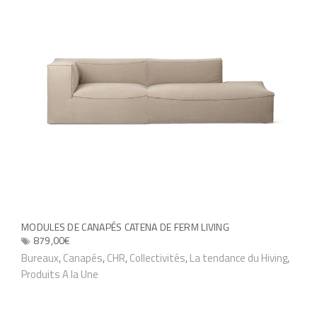
MODULES DE CANAPÉS CATENA DE FERM LIVING
879,00
€
C
Bureaux
,
Canapés
,
CHR
,
Collectivités
,
La tendance du Hiving
,
Produits A la Une
e
p
r