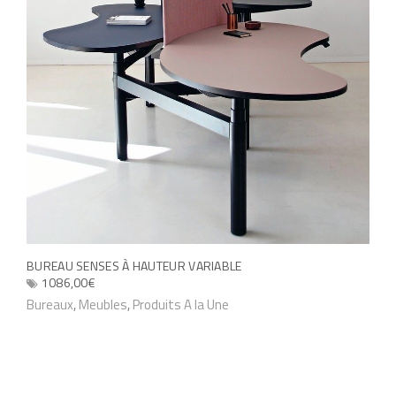
r
l
a
p
a
g
e
d
u
p
r
BUREAU SENSES À HAUTEUR VARIABLE
1086,00
€
o
C
Bureaux
,
Meubles
,
Produits A la Une
d
e
u
p
i
r
t