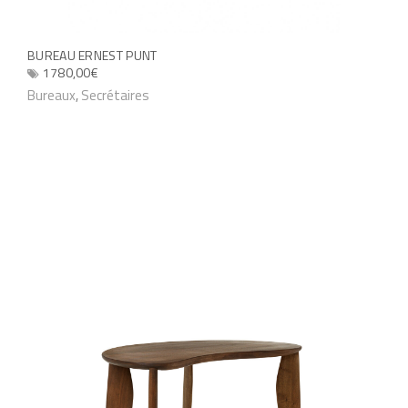
BUREAU ERNEST PUNT
1780,00
€
C
Bureaux
,
Secrétaires
e
p
r
o
d
u
i
t
a
p
l
u