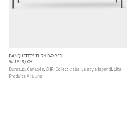
r
i
a
t
i
o
BANQUETTES TURN DAYBED
n
1829,00
€
s
C
Bureaux
,
Canapés
,
CHR
,
Collectivités
,
Le style Japandi
,
Lits
,
Produits A la Une
.
e
L
p
e
r
s
o
o
d
p
u
t
i
i