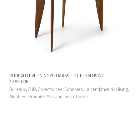
s
i
e
u
r
s
v
a
r
BUREAU FEVE EN NOYER MASSIF DE FERM LIVING
1289,00
€
i
Bureaux
,
CHR
,
Collectivités
,
Consoles
,
La tendance du Hiving
,
a
Meubles
,
Produits A la Une
,
Secrétaires
t
i
o
n
s