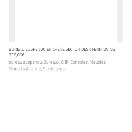
a
r
i
a
t
i
BUREAU SUSPENDU EN CHÊNE SECTOR DESK FERM LIVING
o
338,00
€
n
C
bureau suspendu
,
Bureaux
,
CHR
,
Consoles
,
Meubles
,
s
Produits A la Une
,
Secrétaires
e
.
p
L
r
e
o
s
d
o
u
p
i
t
t