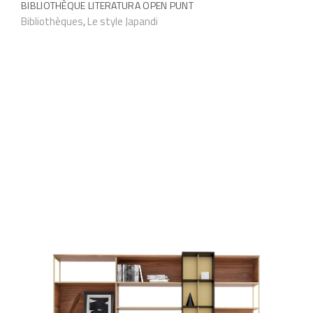
BIBLIOTHÈQUE LITERATURA OPEN PUNT
o
Bibliothèques
,
Le style Japandi
d
u
i
t