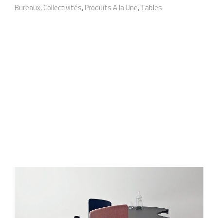
Bureaux
,
Collectivités
,
Produits A la Une
,
Tables
n
t
ê
t
r
e
c
h
o
i
s
i
e
s
s
u