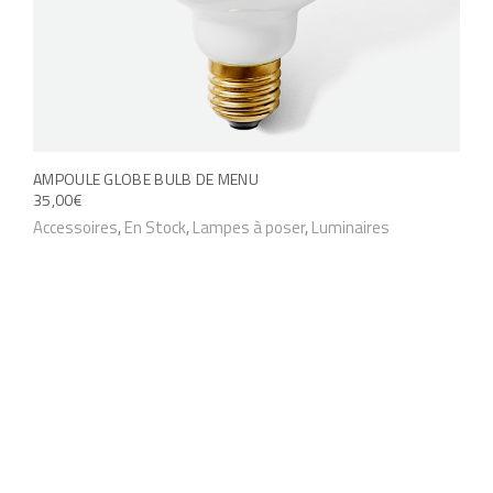
AMPOULE GLOBE BULB DE MENU
L
L
35,00
€
E
E
Accessoires
,
En Stock
,
Lampes à poser
,
Luminaires
P
P
R
R
I
I
X
X
I
A
N
C
I
T
T
U
I
E
A
L
L
E