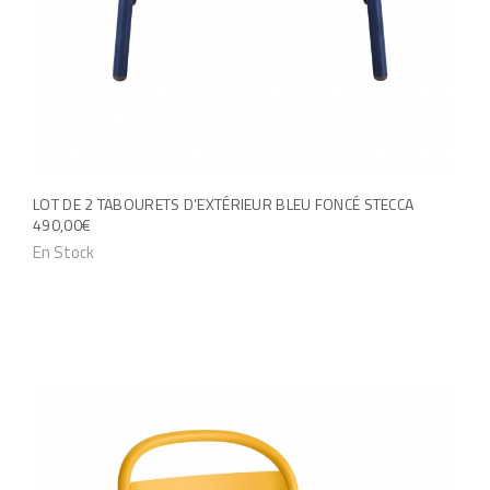
s
v
a
r
i
a
LOT DE 2 TABOURETS D’EXTÉRIEUR BLEU FONCÉ STECCA
t
490,00
€
i
C
En Stock
o
e
n
p
s
r
.
o
L
d
e
u
s
i
o