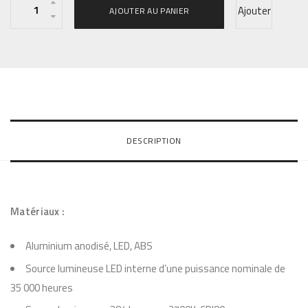
Ajouter
AJOUTER AU PANIER
u
a
à la
n
t
liste
i
t
d’envie
é
DESCRIPTION
d
s
e
L
Matériaux :
a
m
Aluminium anodisé, LED, ABS
p
Source lumineuse LED interne d’une puissance nominale de
e
35 000 heures
d
e