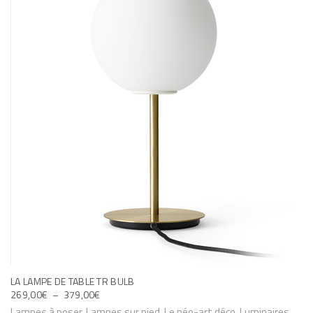
LA LAMPE DE TABLE TR BULB
P
269,00
€
–
379,00
€
L
C
Lampes à poser
,
Lampes sur pied
,
Le néo-art déco
,
Luminaires
,