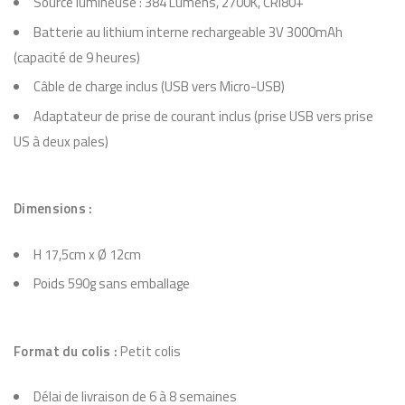
Source lumineuse : 384 Lumens, 2700K, CRI80+
t
Batterie au lithium interne rechargeable 3V 3000mAh
a
(capacité de 9 heures)
b
Câble de charge inclus (USB vers Micro-USB)
l
Adaptateur de prise de courant inclus (prise USB vers prise
e
US à deux pales)
n
o
m
Dimensions :
a
d
H 17,5cm x Ø 12cm
e
Poids 590g sans emballage
M
e
Format du colis :
Petit colis
n
u
Délai de livraison de 6 à 8 semaines
C