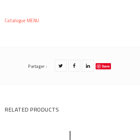
O
L
Catalogue MENU
U
M
N
L
E
Partager
:
Save
D
RELATED PRODUCTS