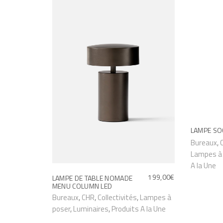
LAMPE SO
Bureaux
,
Lampes à
A la Une
199,00
€
LAMPE DE TABLE NOMADE
MENU COLUMN LED
Bureaux
,
CHR
,
Collectivités
,
Lampes à
poser
,
Luminaires
,
Produits A la Une