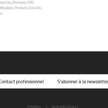
uspendu
,
Bureaux
,
CHR
,
Meubles
,
Produits A la Une
,
es
Contact professionnel
S'abonner à la newslette
À PROPOS
MENTIONS LÉGALES