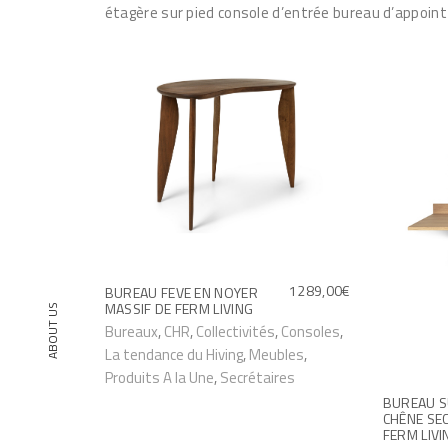
étagère sur pied console d’entrée bureau d’appoint bo
1289,00
€
BUREAU FEVE EN NOYER
MASSIF DE FERM LIVING
ABOUT US
Bureaux
,
CHR
,
Collectivités
,
Consoles
,
La tendance du Hiving
,
Meubles
,
Produits A la Une
,
Secrétaires
BUREAU S
CHÊNE SE
FERM LIVI