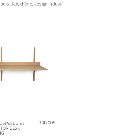
is clair, chêne, design inclusif
338,00
€
USPENDU EN
CTOR DESK
NG